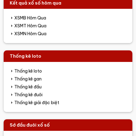
Kết quả xổ số hôm qua
XSMB Hôm Qua
XSMT Hôm Qua
XSMN Hôm Qua
Thống kê loto
Thống kê loto
Thống kê gan
Thống kê đầu
Thống kê đuôi
Thống kê giải đặc biệt
Sớ đầu đuôi xổ số