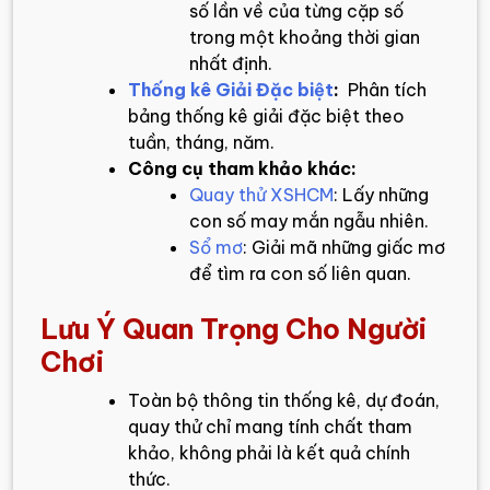
số lần về của từng cặp số
trong một khoảng thời gian
nhất định.
Thống kê Giải Đặc biệt
:
Phân tích
bảng thống kê giải đặc biệt theo
tuần, tháng, năm.
Công cụ tham khảo khác:
Quay thử XSHCM
: Lấy những
con số may mắn ngẫu nhiên.
Sổ mơ
: Giải mã những giấc mơ
để tìm ra con số liên quan.
Lưu Ý Quan Trọng Cho Người
Chơi
Toàn bộ thông tin thống kê, dự đoán,
quay thử chỉ mang tính chất tham
khảo, không phải là kết quả chính
thức.