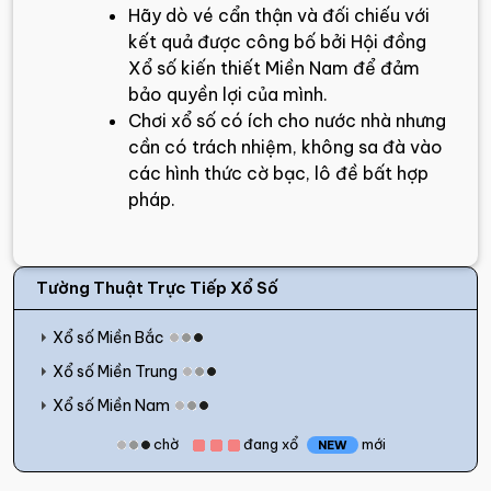
Hãy dò vé cẩn thận và đối chiếu với
kết quả được công bố bởi Hội đồng
Xổ số kiến thiết Miền Nam để đảm
bảo quyền lợi của mình.
Chơi xổ số có ích cho nước nhà nhưng
cần có trách nhiệm, không sa đà vào
các hình thức cờ bạc, lô đề bất hợp
pháp.
Tường Thuật Trực Tiếp Xổ Số
Xổ số Miền Bắc
Xổ số Miền Trung
Xổ số Miền Nam
chờ
đang xổ
mới
NEW