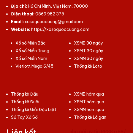
Địa chỉ:
Hồ Chí Minh, Việt Nam, 70000
Điện thoại:
0569 982 375
Email:
xosoquoccuong@gmail.com
Website:
https://xosoquoccuong.com
Xổ số Miền Bắc
XSMB 30 ngày
Xổ số Miền Trung
XSMT 30 ngày
Xổ số Miền Nam
XSMN 30 ngày
Vietlott Mega 6/45
Thống kê Loto
Thống kê Đầu
XSMB hôm qua
Thống kê Đuôi
XSMT hôm qua
Thống kê Giải Đặc biệt
XSMN hôm qua
Sổ Tay Xổ Số
Thống kê Lô gan
Liên kết
nhà cái uy tin
RR88
rr88/