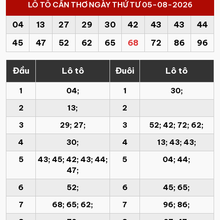
LÔ TÔ CẦN THƠ NGÀY THỨ TƯ 05-08-2026
04
13
27
29
30
42
43
43
44
45
47
52
62
65
68
72
86
96
Đầu
Lô tô
Đuôi
Lô tô
1
04;
1
30;
2
13;
2
3
29; 27;
3
52; 42; 72; 62;
4
30;
4
13; 43; 43;
5
43; 45; 42; 43; 44;
5
04; 44;
47;
6
52;
6
45; 65;
7
68; 65; 62;
7
96; 86;