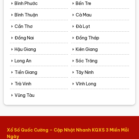
Bình Phước
Bến Tre
Bình Thuận
Cà Mau
Cần Thơ
Đà Lạt
Đồng Nai
Đồng Tháp
Hậu Giang
Kiên Giang
Long An
Sóc Trăng
Tiền Giang
Tây Ninh
Trà Vinh
Vĩnh Long
Vũng Tàu
Xổ Số Quốc Cường – Cập Nhật Nhanh KQXS 3 Miền Mỗi
Ngày