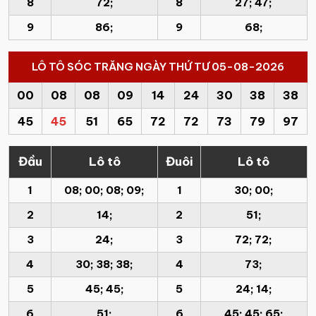
8
72;
8
27; 47;
9
86;
9
68;
LÔ TÔ SÓC TRĂNG NGÀY THỨ TƯ 05-08-2026
00
08
08
09
14
24
30
38
38
45
45
51
65
72
72
73
79
97
Đầu
Lô tô
Đuôi
Lô tô
1
08; 00; 08; 09;
1
30; 00;
2
14;
2
51;
3
24;
3
72; 72;
4
30; 38; 38;
4
73;
5
45; 45;
5
24; 14;
6
51;
6
45; 45; 65;