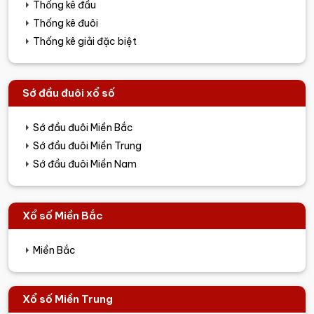
Thống kê đầu
Thống kê đuôi
Thống kê giải đặc biệt
Sớ đầu đuôi xổ số
Sớ đầu đuôi Miền Bắc
Sớ đầu đuôi Miền Trung
Sớ đầu đuôi Miền Nam
Xổ số Miền Bắc
Miền Bắc
Xổ số Miền Trung