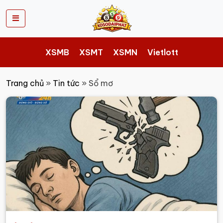
TRANG
CHỦ
XSMB
XSMT
XSMN
Vietlott
TRỰC
TIẾP
Trang chủ
»
Tin tức
»
Sổ mơ
XSMB
XSMT
XSMN
VIETLOTT
THỐNG
KÊ
PHÂN