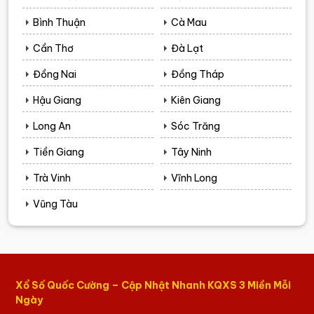
Bình Thuận
Cà Mau
Cần Thơ
Đà Lạt
Đồng Nai
Đồng Tháp
Hậu Giang
Kiên Giang
Long An
Sóc Trăng
Tiền Giang
Tây Ninh
Trà Vinh
Vĩnh Long
Vũng Tàu
Xổ Số Quốc Cường – Cập Nhật Nhanh KQXS 3 Miền Mỗi
Ngày