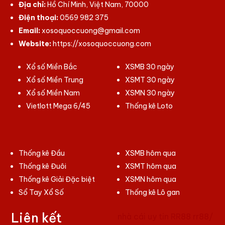
Địa chỉ:
Hồ Chí Minh, Việt Nam, 70000
Điện thoại:
0569 982 375
Email:
xosoquoccuong@gmail.com
Website:
https://xosoquoccuong.com
Xổ số Miền Bắc
XSMB 30 ngày
Xổ số Miền Trung
XSMT 30 ngày
Xổ số Miền Nam
XSMN 30 ngày
Vietlott Mega 6/45
Thống kê Loto
Thống kê Đầu
XSMB hôm qua
Thống kê Đuôi
XSMT hôm qua
Thống kê Giải Đặc biệt
XSMN hôm qua
Sổ Tay Xổ Số
Thống kê Lô gan
Liên kết
nhà cái uy tin
RR88
rr88/