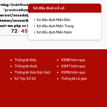
ning
: Undefined array key
Sớ đầu đuôi xổ số
"provinceName" in
root/xosodaiphat88.com/wp-
Sớ đầu đuôi Miền Bắc
themes/xosoarik/page-so-dau-
uoi-mn.php
on line
249
Sớ đầu đuôi Miền Trung
72
45
-
Sớ đầu đuôi Miền Nam
Thống kê Đầu
XSMB hôm qua
Thống kê Đuôi
XSMT hôm qua
Thống kê Giải Đặc biệt
XSMN hôm qua
Sổ Tay Xổ Số
Thống kê Lô gan