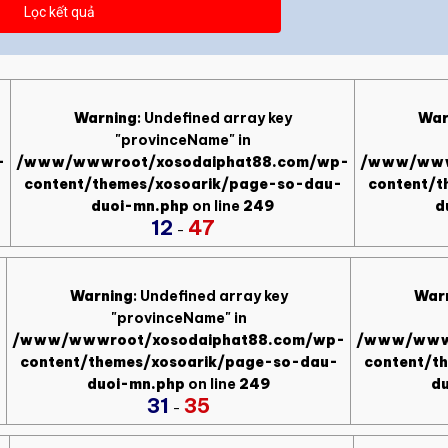
Lọc kết quả
Warning
: Undefined array key
War
"provinceName" in
-
/www/wwwroot/xosodaiphat88.com/wp-
/www/www
content/themes/xosoarik/page-so-dau-
content/t
duoi-mn.php
on line
249
d
12
47
-
Warning
: Undefined array key
War
"provinceName" in
-
/www/wwwroot/xosodaiphat88.com/wp-
/www/wwwr
content/themes/xosoarik/page-so-dau-
content/t
duoi-mn.php
on line
249
d
31
35
-