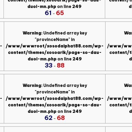
duoi-mn.php
on line
249
d
61
65
-
Warning
: Undefined array key
War
"provinceName" in
-
/www/wwwroot/xosodaiphat88.com/wp-
/www/www
-
content/themes/xosoarik/page-so-dau-
content/
duoi-mn.php
on line
249
d
33
88
-
Warning
: Undefined array key
War
"provinceName" in
-
/www/wwwroot/xosodaiphat88.com/wp-
/www/www
-
content/themes/xosoarik/page-so-dau-
content/
duoi-mn.php
on line
249
d
62
68
-