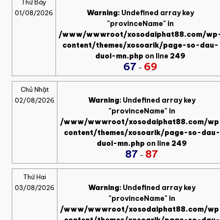
Thứ Bảy
Thứ
Warning
: Undefined array key
01/08/2026
7
"provinceName" in
Chủ
/www/wwwroot/xosodaiphat88.com/wp
Nhật
content/themes/xosoarik/page-so-dau-
duoi-mn.php
on line
249
XSMT
67
69
-
Thứ
Chủ Nhật
2
Warning
: Undefined array key
02/08/2026
Thứ
"provinceName" in
3
/www/wwwroot/xosodaiphat88.com/wp
Thứ
content/themes/xosoarik/page-so-dau-
4
duoi-mn.php
on line
249
87
87
-
Thứ
5
Thứ Hai
Thứ
Warning
: Undefined array key
03/08/2026
6
"provinceName" in
/www/wwwroot/xosodaiphat88.com/wp
Thứ
content/themes/xosoarik/page-so-dau-