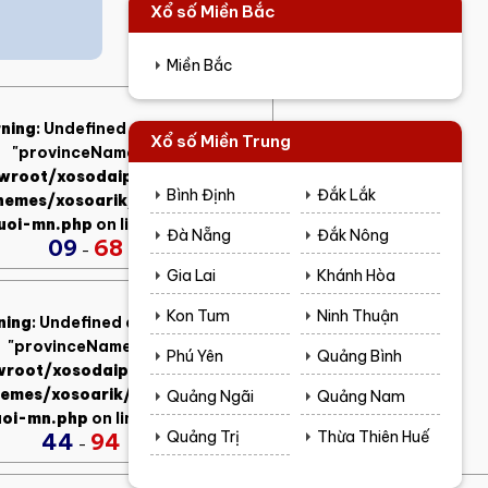
Xổ số Miền Bắc
Miền Bắc
ning
: Undefined array key
Xổ số Miền Trung
"provinceName" in
root/xosodaiphat88.com/wp-
Bình Định
Đắk Lắk
hemes/xosoarik/page-so-dau-
uoi-mn.php
on line
249
Đà Nẵng
Đắk Nông
09
68
-
Gia Lai
Khánh Hòa
Kon Tum
Ninh Thuận
ning
: Undefined array key
"provinceName" in
Phú Yên
Quảng Bình
oot/xosodaiphat88.com/wp-
hemes/xosoarik/page-so-dau-
Quảng Ngãi
Quảng Nam
uoi-mn.php
on line
249
Quảng Trị
Thừa Thiên Huế
44
94
-