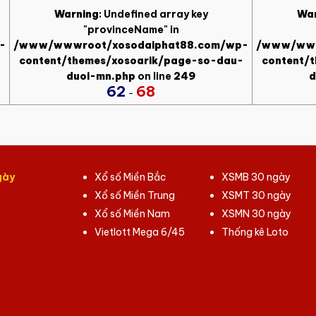
Warning
: Undefined array key
War
"provinceName" in
-
/www/wwwroot/xosodaiphat88.com/wp-
/www/www
-
content/themes/xosoarik/page-so-dau-
content/
duoi-mn.php
on line
249
d
62
68
-
gày
Xổ số Miền Bắc
XSMB 30 ngày
Xổ số Miền Trung
XSMT 30 ngày
Xổ số Miền Nam
XSMN 30 ngày
Vietlott Mega 6/45
Thống kê Loto